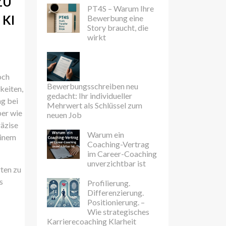
ZU
PT4S – Warum Ihre
KI
Bewerbung eine
Story braucht, die
wirkt
och
Bewerbungsschreiben neu
keiten,
gedacht: Ihr individueller
ng bei
Mehrwert als Schlüssel zum
ber wie
neuen Job
räzise
Warum ein
einem
Coaching-Vertrag
im Career-Coaching
unverzichtbar ist
rten zu
s
Profilierung.
Differenzierung.
Positionierung. –
Wie strategisches
Karrierecoaching Klarheit