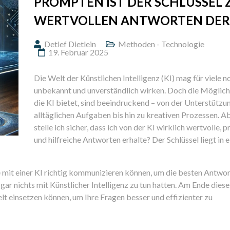
PROMPTEN IST DER SCHLÜSSEL 
WERTVOLLEN ANTWORTEN DER 
Detlef Dietlein
Methoden - Technologie
19. Februar 2025
Die Welt der Künstlichen Intelligenz (KI) mag für viele n
unbekannt und unverständlich wirken. Doch die Möglich
die KI bietet, sind beeindruckend – von der Unterstützu
alltäglichen Aufgaben bis hin zu kreativen Prozessen. A
stelle ich sicher, dass ich von der KI wirklich wertvolle, p
und hilfreiche Antworten erhalte? Der Schlüssel liegt in 
ie mit einer KI richtig kommunizieren können, um die besten Antwo
gar nichts mit Künstlicher Intelligenz zu tun hatten. Am Ende diese
elt einsetzen können, um Ihre Fragen besser und effizienter zu