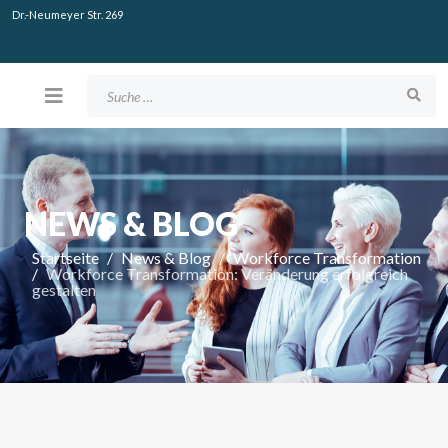
Dr.-Neumeyer Str. 269
Suchen
NEWS & BLOG
Startseite
News & Blog
Workforce Transformation
Workforce Transformation: Veränderung erfolgreich
gestalten