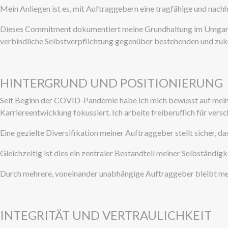
Mein Anliegen ist es, mit Auftraggebern eine tragfähige und nach
Dieses Commitment dokumentiert meine Grundhaltung im Umgang m
verbindliche Selbstverpflichtung gegenüber bestehenden und zuk
HINTERGRUND UND POSITIONIERUNG
Seit Beginn der COVID-Pandemie habe ich mich bewusst auf meine
Karriereentwicklung fokussiert. Ich arbeite freiberuflich für v
Eine gezielte Diversifikation meiner Auftraggeber stellt sicher, d
Gleichzeitig ist dies ein zentraler Bestandteil meiner Selbständig
Durch mehrere, voneinander unabhängige Auftraggeber bleibt me
INTEGRITÄT UND VERTRAULICHKEIT